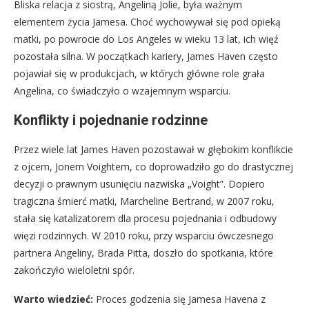
Bliska relacja z siostrą, Angeliną Jolie, była ważnym
elementem życia Jamesa. Choć wychowywał się pod opieką
matki, po powrocie do Los Angeles w wieku 13 lat, ich więź
pozostała silna. W początkach kariery, James Haven często
pojawiał się w produkcjach, w których główne role grała
Angelina, co świadczyło o wzajemnym wsparciu.
Konflikty i pojednanie rodzinne
Przez wiele lat James Haven pozostawał w głębokim konflikcie
z ojcem, Jonem Voightem, co doprowadziło go do drastycznej
decyzji o prawnym usunięciu nazwiska „Voight”. Dopiero
tragiczna śmierć matki, Marcheline Bertrand, w 2007 roku,
stała się katalizatorem dla procesu pojednania i odbudowy
więzi rodzinnych. W 2010 roku, przy wsparciu ówczesnego
partnera Angeliny, Brada Pitta, doszło do spotkania, które
zakończyło wieloletni spór.
Warto wiedzieć:
Proces godzenia się Jamesa Havena z