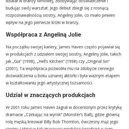
działał w branży filmowej, zdobywając doświadczenie i
budując swój warsztat. Jego debiut zbiegł się z rosnącą
rozpoznawalnością siostry, Angeliny Jolie, co miało pewien
wpływ na jego pierwsze kroki w branży.
Współpraca z Angeliną Jolie
Na początku swojej kariery, James Haven często pojawiał się
w produkcjach z udziałem swojej siostry, Angeliny Jolie, takich
jak „Gia” (1998), „Hell’s Kitchen” (1998) czy „Original Sin”
(2001). Ta współpraca pozwoliła mu na zdobycie cennego
doświadczenia u boku uznanej aktorki i była ważnym etapem
w kształtowaniu jego artystycznej tożsamości.
Udział w znaczących produkcjach
W 2001 roku James Haven zagrał w docenionym przez krytykę
dramacie „Czekając na wyrok” (Monster’s Ball), gdzie główną
rolę męską kreował Billy Bob Thornton, ówczesny mąż jego
siostry. Udział w tak znaczącej produkcji świadczył o jego