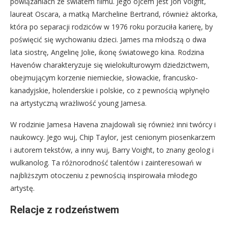
powiązaniach ze światem filmu. Jego ojcem jest Jon Voight,
laureat Oscara, a matką Marcheline Bertrand, również aktorka,
która po separacji rodziców w 1976 roku porzuciła karierę, by
poświęcić się wychowaniu dzieci. James ma młodszą o dwa
lata siostrę, Angelinę Jolie, ikonę światowego kina. Rodzina
Havenów charakteryzuje się wielokulturowym dziedzictwem,
obejmującym korzenie niemieckie, słowackie, francusko-
kanadyjskie, holenderskie i polskie, co z pewnością wpłynęło
na artystyczną wrażliwość young Jamesa.
W rodzinie Jamesa Havena znajdowali się również inni twórcy i
naukowcy. Jego wuj, Chip Taylor, jest cenionym piosenkarzem
i autorem tekstów, a inny wuj, Barry Voight, to znany geolog i
wulkanolog. Ta różnorodność talentów i zainteresowań w
najbliższym otoczeniu z pewnością inspirowała młodego
artystę.
Relacje z rodzeństwem