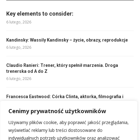
Key elements to consider:
6 lutego, 2026
Kandinsky: Wassily Kandinsky – życie, obrazy, reprodukcje
6 lutego, 2026
Claudio Ranieri: Trener, który spełnił marzenia. Droga
trenerska od A do Z
6 lutego, 2026
Francesca Eastwood: Córka Clinta, aktorka, filmografia i
życie prywatne
6 lutego, 2026
Cenimy prywatność użytkowników
Używamy plików cookie, aby poprawić jakość przeglądania,
Epikur: Filozof radości i spokoju. Wpływ na epikureizm.
wyświetlać reklamy lub treści dostosowane do
6 lutego, 2026
indywidualnych potrzeb użytkowników oraz analizować