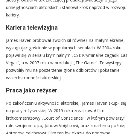
umiejętnościach aktorskich i stanowił krok naprzód w rozwoju
kariery.
Kariera telewizyjna
James Haven próbował swoich sił również na małym ekranie,
występując gościnnie w popularnych serialach. W 2004 roku
pojawił się w serialu kryminalnym „CSI: Kryminalne zagadki Las
Vegas”, a w 2007 roku w produkcji „The Game”. Te występy
pozwoliły mu na poszerzenie grona odbiorców i pokazanie
wszechstronności aktorskiej.
Praca jako reżyser
Po zakończeniu aktywności aktorskiej, James Haven skupił się
na pracy reżyserskiej. W 2015 roku zrealizował film
krótkometrażowy „Court of Conscience”, w którym powierzył
role swojemu ojcu, Jonowi Voightowi, oraz zmarłemu później
Antonowi Yelchinowi. Film ten był okazją do ponownej