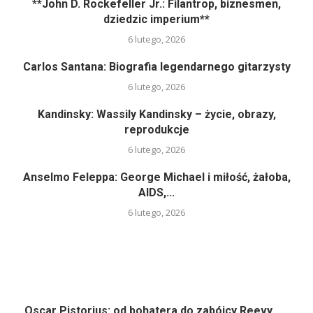
**John D. Rockefeller Jr.: Filantrop, biznesmen,
dziedzic imperium**
6 lutego, 2026
Carlos Santana: Biografia legendarnego gitarzysty
6 lutego, 2026
Kandinsky: Wassily Kandinsky – życie, obrazy,
reprodukcje
6 lutego, 2026
Anselmo Feleppa: George Michael i miłość, żałoba,
AIDS,...
6 lutego, 2026
Oscar Pistorius: od bohatera do zabójcy Reevy