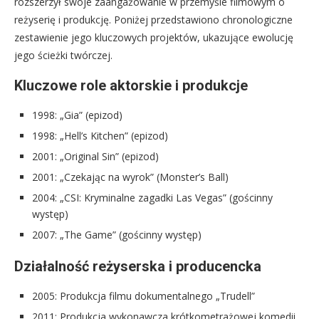
rozszerzył swoje zaangażowanie w przemyśle filmowym o
reżyserię i produkcję. Poniżej przedstawiono chronologiczne
zestawienie jego kluczowych projektów, ukazujące ewolucję
jego ścieżki twórczej.
Kluczowe role aktorskie i produkcje
1998: „Gia” (epizod)
1998: „Hell’s Kitchen” (epizod)
2001: „Original Sin” (epizod)
2001: „Czekając na wyrok” (Monster’s Ball)
2004: „CSI: Kryminalne zagadki Las Vegas” (gościnny
występ)
2007: „The Game” (gościnny występ)
Działalność reżyserska i producencka
2005: Produkcja filmu dokumentalnego „Trudell”
2011: Produkcja wykonawcza krótkometrażowej komedii