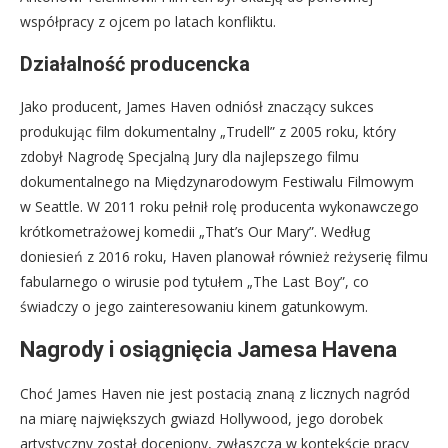
współpracy z ojcem po latach konfliktu.
Działalność producencka
Jako producent, James Haven odniósł znaczący sukces
produkując film dokumentalny „Trudell” z 2005 roku, który
zdobył Nagrodę Specjalną Jury dla najlepszego filmu
dokumentalnego na Międzynarodowym Festiwalu Filmowym
w Seattle. W 2011 roku pełnił rolę producenta wykonawczego
krótkometrażowej komedii „That’s Our Mary”. Według
doniesień z 2016 roku, Haven planował również reżyserię filmu
fabularnego o wirusie pod tytułem „The Last Boy”, co
świadczy o jego zainteresowaniu kinem gatunkowym.
Nagrody i osiągnięcia Jamesa Havena
Choć James Haven nie jest postacią znaną z licznych nagród
na miarę największych gwiazd Hollywood, jego dorobek
artystyczny został doceniony, zwłaszcza w kontekście pracy