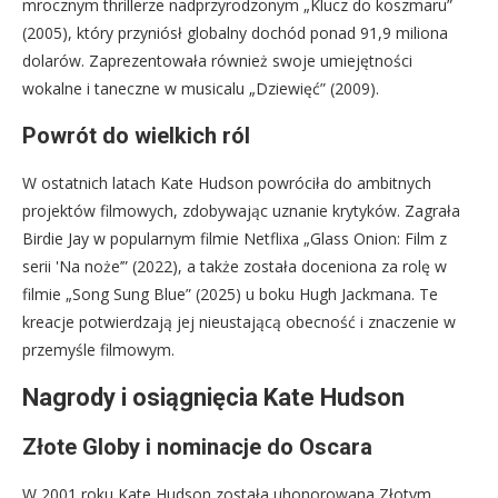
mrocznym thrillerze nadprzyrodzonym „Klucz do koszmaru”
(2005), który przyniósł globalny dochód ponad 91,9 miliona
dolarów. Zaprezentowała również swoje umiejętności
wokalne i taneczne w musicalu „Dziewięć” (2009).
Powrót do wielkich ról
W ostatnich latach Kate Hudson powróciła do ambitnych
projektów filmowych, zdobywając uznanie krytyków. Zagrała
Birdie Jay w popularnym filmie Netflixa „Glass Onion: Film z
serii 'Na noże’” (2022), a także została doceniona za rolę w
filmie „Song Sung Blue” (2025) u boku Hugh Jackmana. Te
kreacje potwierdzają jej nieustającą obecność i znaczenie w
przemyśle filmowym.
Nagrody i osiągnięcia Kate Hudson
Złote Globy i nominacje do Oscara
W 2001 roku Kate Hudson została uhonorowana Złotym