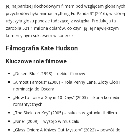
Jej najbardziej dochodowym filmem pod względem globalnych
przychodów była animacja „Kung Fu Panda 3” (2016), w której
użyczyła głosu pandzie tańczącej z wstążką. Produkcja ta
zarobiła 521,1 miliona dolarów, co czyni ją jej największym
komercyjnym sukcesem w karierze.
Filmografia Kate Hudson
Kluczowe role filmowe
„Desert Blue” (1998) – debiut filmowy
„Almost Famous” (2000) – rola Penny Lane, Złoty Glob i
nominacja do Oscara
„How to Lose a Guy in 10 Days” (2003) – ikona komedii
romantycznych
„The Skeleton Key” (2005) – sukces w gatunku thrillera
„Nine” (2009) – występ w musicalu
„Glass Onion: A Knives Out Mystery” (2022) – powrót do