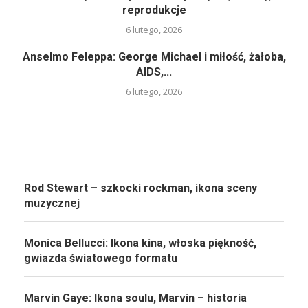
reprodukcje
6 lutego, 2026
Anselmo Feleppa: George Michael i miłość, żałoba,
AIDS,...
6 lutego, 2026
Rod Stewart – szkocki rockman, ikona sceny
muzycznej
Monica Bellucci: Ikona kina, włoska piękność,
gwiazda światowego formatu
Marvin Gaye: Ikona soulu, Marvin – historia