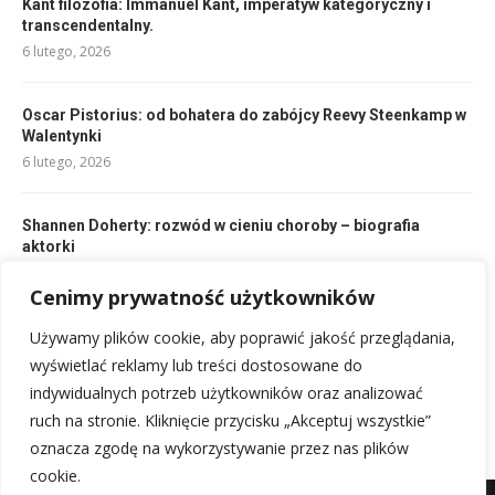
Kant filozofia: Immanuel Kant, imperatyw kategoryczny i
transcendentalny.
6 lutego, 2026
Oscar Pistorius: od bohatera do zabójcy Reevy Steenkamp w
Walentynki
6 lutego, 2026
Shannen Doherty: rozwód w cieniu choroby – biografia
aktorki
6 lutego, 2026
Cenimy prywatność użytkowników
Emmanuelle Seigner: filmografia, życie i roman z Romanem
Używamy plików cookie, aby poprawić jakość przeglądania,
Polańskim
wyświetlać reklamy lub treści dostosowane do
6 lutego, 2026
indywidualnych potrzeb użytkowników oraz analizować
ruch na stronie. Kliknięcie przycisku „Akceptuj wszystkie”
oznacza zgodę na wykorzystywanie przez nas plików
cookie.