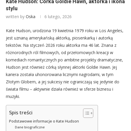
Kate Hudson: Córka Goldie Hawn, aktorka i ikona
stylu
written by
Oska
6 lutego, 2026
Kate Hudson, urodzona 19 kwietnia 1979 roku w Los Angeles,
jest uznaną amerykańską aktorką, piosenkarką i autorką
tekstów. Na styczeń 2026 roku aktorka ma 46 lat. Znana z
różnorodnych ról filmowych, od przełomowych kreacji w
komediach romantycznych po ambitne projekty dramatyczne,
Hudson jest również córką słynnej aktorki Goldie Hawn. Jej
kariera została uhonorowana licznymi nagrodami, w tym
Złotym Globem, a jej sukcesy nie ograniczają się jedynie do
świata filmu – aktywnie działa również w sferze biznesu i
muzyki.
Spis treści
Podstawowe informacje o Kate Hudson
Dane biograficzne